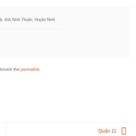
i, tỉnh Ninh Thuận, Huyện Ninh
okmark the
permalink
.
Quận 11