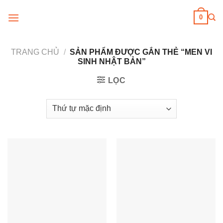
Skip
0
to
content
TRANG CHỦ
/
SẢN PHẨM ĐƯỢC GẮN THẺ “MEN VI
SINH NHẬT BẢN”
LỌC