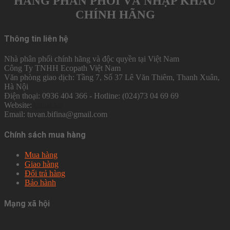
HÀNG PHÂN PHỐI VÀ NHẬP KHẨU
CHÍNH HÃNG
Thông tin liên hệ
Nhà phân phối chính hãng và độc quyền tại Việt Nam
Công Ty TNHH Ecopath Việt Nam
Văn phòng giao dịch: Tầng 7, Số 37 Lê Văn Thiêm, Thanh Xuân,
Hà Nội
Điện thoại: 0936 404 366 - Hotline: (024)73 04 69 69
Website:
bifina.vn
Email: tuvan.bifina@gmail.com
Chính sách mua hàng
Mua hàng
Giao hàng
Đổi trả hàng
Bảo hành
Mạng xã hội