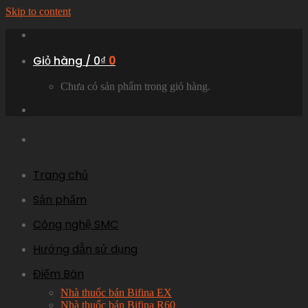
Skip to content
Giỏ hàng /
0
₫
0
Chưa có sản phẩm trong giỏ hàng.
Trang chủ
Sản phẩm
Công nghệ SMC
Hướng dẫn sử dụng
Điểm Bán
Nhà thuốc bán Bifina EX
Nhà thuốc bán Bifina R60