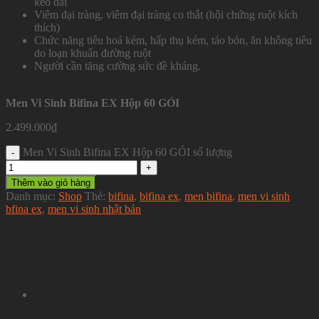
kéo dài
Viêm đại tràng, viêm đại tràng co thắt (hội chứng ruột kích
thích)
Chức năng tiêu hoá kém, hấp thụ kém, táo bón, ăn không tiêu
do loạn khuẩn đường ruột
Người cần tăng cường sức đề kháng.
Men Vi Sinh Bifina EX Hộp 60 GÓI
2.499.000
₫
Men Vi Sinh Bifina EX Hộp 60 GÓI số lượng
Thêm vào giỏ hàng
Danh mục:
Shop
Thẻ:
bifina
,
bifina ex
,
men bifina
,
men vi sinh
bfina ex
,
men vi sinh nhật bản