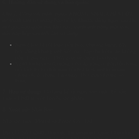
6. Hướng dẫn sử dụng và bảo quản:
Chú ý: Uống với nước nguội KHÔNG NHAI, CHỈ NUỐT,
để tránh làm vỡ màng bảo vệ lợi khuẩn, dùng ngay sau khi
mở gói, bảo quản nơi khô ráo, tránh ánh nắng mặt trời,
đậy nắp hộp sau mỗi lần sử dụng.
Người lớn bị rối loạn tiêu hóa, chướng bụng, đầy
hơi, dùng kháng sinh kéo dài, hấp thu kém, ăn không
tiêu: 1 gói/ngày. Thời gian sử dụng 1-3 tháng
Người lớn bị viêm đại tràng, viêm đại tràng co thắt (hội chứng
ruột kích thích), chức năng tiêu hoá kém, người cần tăng
cường sức đề kháng: 1 gói/ngày. Thời gian sử dụng 3-6
tháng.
7. Hạn sử dụng:
18 tháng kể từ ngày sản xuất. Lô sản
xuất – HSD in trên bao bì sản phẩm.
8. Xuất xứ:
Nhật Bản
Nhà sản xuất: Morishita Jintan Co., Ltd
Địa chỉ: Số 1-2-40, khu vực Tamatsukuri, quận Chuo-ku,
thành phố Osaka, tỉnh Osaka, Nhật Bản Nhà máy sản xuất