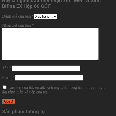
Hãy là người đầu tiên nhận xét “Men Vi Sinh
Bifina EX Hộp 60 GÓI”
Đánh giá của bạn
*
Nhận xét của bạn
*
Tên
*
Email
*
Lưu tên của tôi, email, và trang web trong trình duyệt này cho
lần bình luận kế tiếp của tôi.
Sản phẩm tương tự