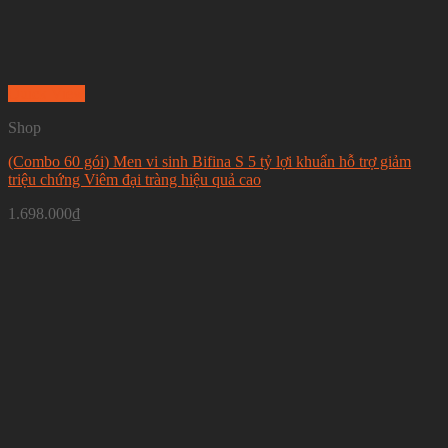
Quick View
Shop
(Combo 60 gói) Men vi sinh Bifina S 5 tỷ lợi khuẩn hỗ trợ giảm
triệu chứng Viêm đại tràng hiệu quả cao
1.698.000
₫