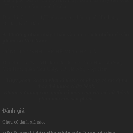
: Trung tâm công nghệ Osaka
Địa chỉ: 2 – 11 – 1,Tsudayamate, thành phố Hirakata,
Osaka, Nhật Bản
9. Thương nhân nhập khẩu và chịu trách nhiệm về sản
phẩm tại Việt Nam:
CÔNG TY TNHH THẾ HỆ MỚI CHÂU Á
Địa chỉ: Lô 05 – M1, khu đô thị mới Yên Hòa, phường
Yên Hòa, quận Cầu Giấy, TP. Hà Nội, Việt Nam
Thực phẩm không phải là thuốc và không có tác dụng
thay thế thuốc chữa bệnh.
Không sử dụng cho người có mẫn cảm với bất cứ thành
phần nào của sản phẩm.
Đánh giá
Chưa có đánh giá nào.