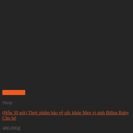
Quick View
Shop
(Hộp 30 gói) Thực phẩm bảo vệ sức khỏe Men vi sinh Bifina Baby
Cho bé
486.000
₫