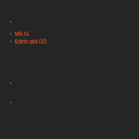
Mô tả
Đánh giá (0)
1. Tên sản phẩm:
Thực phẩm bảo vệ sức khỏe Men vi
sinh Bifina EX
2. Thành phần:
Lợi khuẩn Bifidobacterium Longum BB536: 10 tỷ ;
Vi khuẩn sinh axit lactic (Lactobacillus): 1 tỷ; chất
xơ (Oligosaccharides): 0.3g.
Phụ liệu: dầu ăn thực vật, erythritol, gelatin, tinh bột,
chất nhũ hóa (lecithin), chất làm đặc (pectin),
acidulant, hương liệu, chất tạo màu (cây dành dành,
carotene), một phần nguyên liệu chứa gelatin, đậu
nành, thành phần sữa.