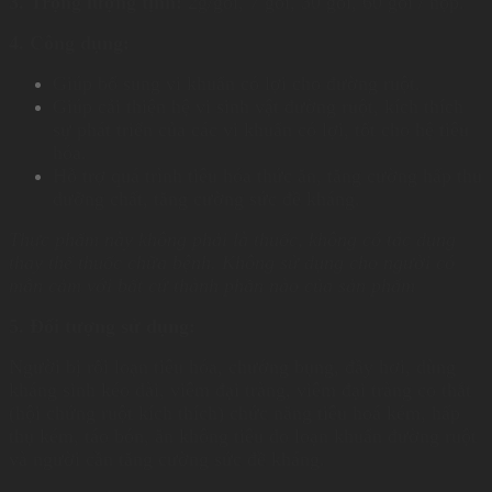
3. Trọng lượng tịnh:
2g/gói, 7 gói, 30 gói, 60 gói / hộp.
4. Công dụng:
Giúp bổ sung vi khuẩn có lợi cho đường ruột.
Giúp cải thiện hệ vi sinh vật đường ruột, kích thích
sự phát triển của các vi khuẩn có lợi, tốt cho hệ tiêu
hóa.
Hỗ trợ quá trình tiêu hóa thức ăn, tăng cường hấp thu
dưỡng chất, tăng cường sức đề kháng.
Thực phẩm này không phải là thuốc, không có tác dụng
thay thế thuốc chữa bệnh. Không sử dụng cho người có
mẫn cảm với bất cứ thành phần nào của sản phẩm
5. Đối tượng sử dụng:
Người bị rối loạn tiêu hóa, chướng bụng, đầy hơi, dùng
kháng sinh kéo dài, viêm đại tràng, viêm đại tràng co thắt
(hội chứng ruột kích thích) chức năng tiêu hoá kém, hấp
thụ kém, táo bón, ăn không tiêu do loạn khuẩn đường ruột
và người cần tăng cường sức đề kháng.