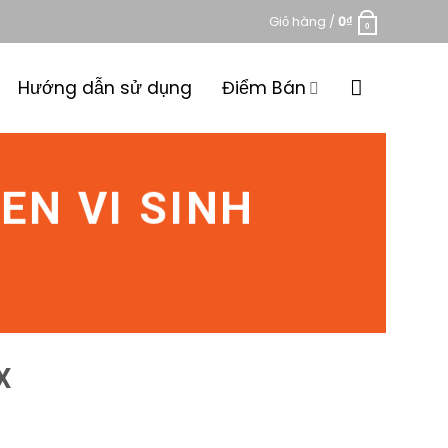
Giỏ hàng /
0
₫
0
Hướng dẫn sử dụng
Điểm Bán
EN VI SINH
X